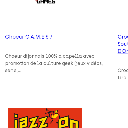
Choeur G.A.M.E.S /
Cro
Sout
D’Or
Choeur dijonnais 100% a capella avec
promotion de la culture geek (jeux vidéos,
série,…
Croc
Lire